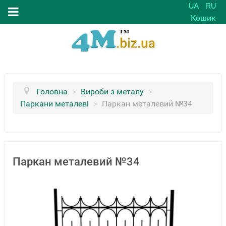
UA
RU
Кошик
Головна
>
Вироби з металу
>
Паркани металеві
>
Паркан металевий №34
Паркан металевий №34