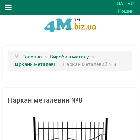
UA
RU
Кошик
Головна
>
Вироби з металу
>
Паркани металеві
>
Паркан металевий №8
Паркан металевий №8