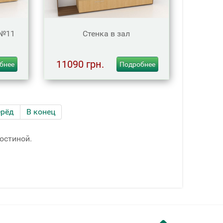
 №11
Стенка в зал
11090 грн.
бнее
Подробнее
ерёд
В конец
остиной.