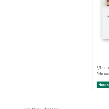
*Для в
*Не на