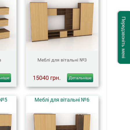
Передзвоніть мені
в
Меблі для вітальні №3
15040 грн.
ьніше
Детальніше
 №5
Меблі для вітальні №6