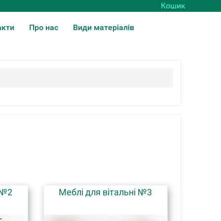
Кошик
акти
Про нас
Види матеріалів
 №2
Меблі для вітальні №3