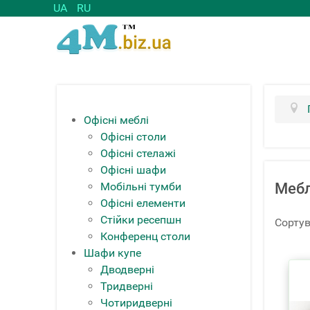
UA
RU
Офісні меблі
Офісні столи
Офісні стелажі
Офісні шафи
Мобільні тумби
Мебл
Офісні елементи
Стійки ресепшн
Сортув
Конференц столи
Шафи купе
Дводверні
Тридверні
Чотиридверні