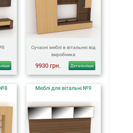
№5
Сучасні меблі в вітальню від
виробника
9930 грн.
ьніше
Детальніше
 №8
Меблі для вітальні №9