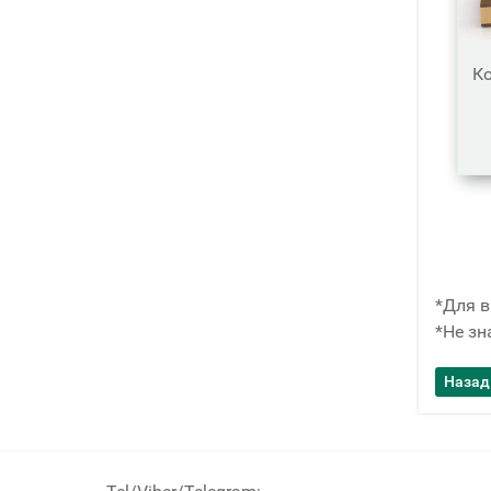
Ко
*Для в
*Не зн