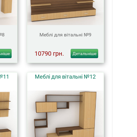
№8
Меблі для вітальні №9
10790 грн.
ьніше
Детальніше
 №11
Меблі для вітальні №12