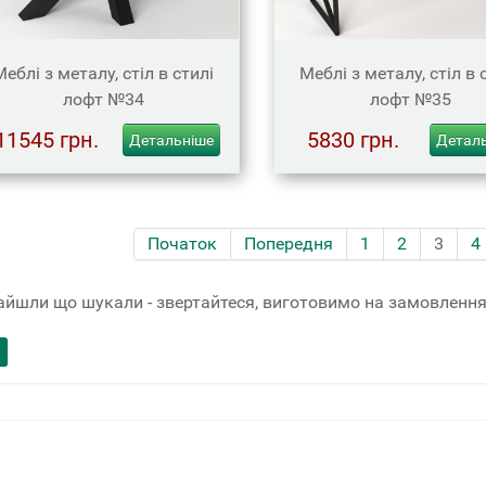
Меблі з металу, стіл в стилі
Меблі з металу, стіл в 
лофт №34
лофт №35
11545 грн.
5830 грн.
Детальніше
Детал
Початок
Попередня
1
2
3
4
айшли що шукали - звертайтеся, виготовимо на замовлення