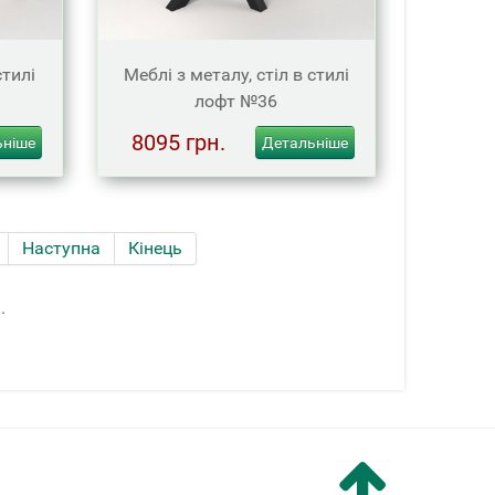
стилі
Меблі з металу, стіл в стилі
лофт №36
8095 грн.
ьніше
Детальніше
Наступна
Кінець
.