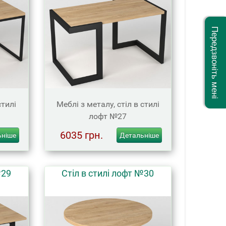
Передзвоніть мені
стилі
Меблі з металу, стіл в стилі
лофт №27
6035 грн.
ьніше
Детальніше
№29
Стіл в стилі лофт №30