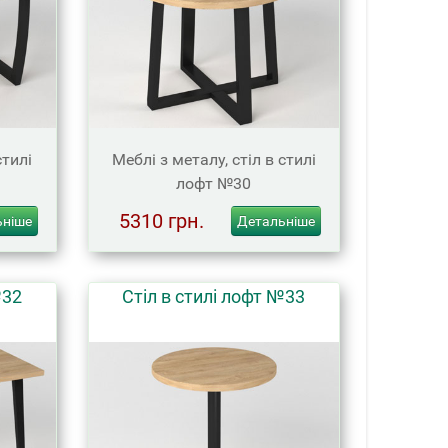
стилі
Меблі з металу, стіл в стилі
лофт №30
5310 грн.
ьніше
Детальніше
№32
Стіл в стилі лофт №33