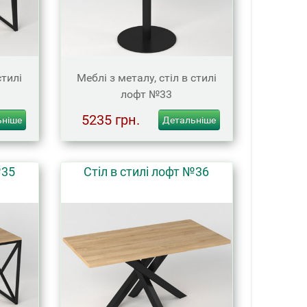
стилі
Меблі з металу, стіл в стилі
лофт №33
5235 грн.
ьніше
Детальніше
№35
Стіл в стилі лофт №36