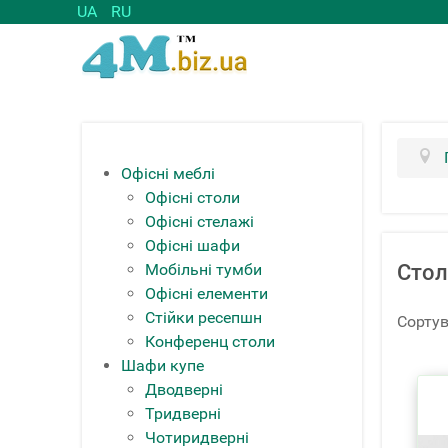
UA
RU
Офісні меблі
Офісні столи
Офісні стелажі
Офісні шафи
Мобільні тумби
Стол
Офісні елементи
Стійки ресепшн
Сортув
Конференц столи
Шафи купе
Дводверні
Тридверні
Чотиридверні