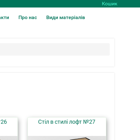
Кошик
акти
Про нас
Види матеріалів
№26
Стіл в стилі лофт №27