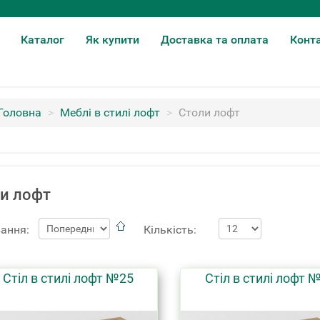
Каталог
Як купити
Доставка та оплата
Конт
Головна
>
Меблі в стилі лофт
>
Столи лофт
и лофт
ання:
Кількість:
Стіл в стилі лофт №25
Стіл в стилі лофт 